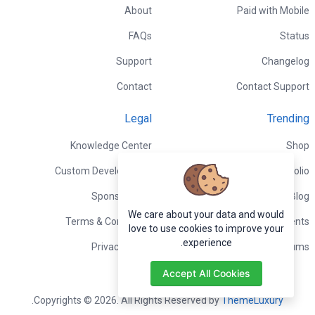
About
Paid with Mobile
FAQs
Status
Support
Changelog
Contact
Contact Support
Legal
Trending
Knowledge Center
Shop
Custom Development
Portfolio
Sponsorships
Blog
We care about your data and would
Terms & Conditions
Events
love to use cookies to improve your
experience.
Privacy Policy
Forums
Accept All Cookies
.
Copyrights © 2026. All Rights Reserved by
ThemeLuxury