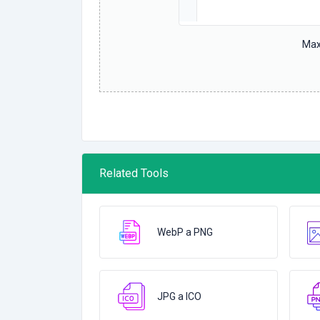
Max
Related Tools
WebP a PNG
JPG a ICO