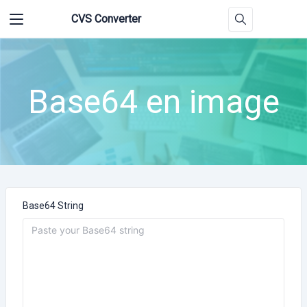
CVS Converter
Base64 en image
Base64 String