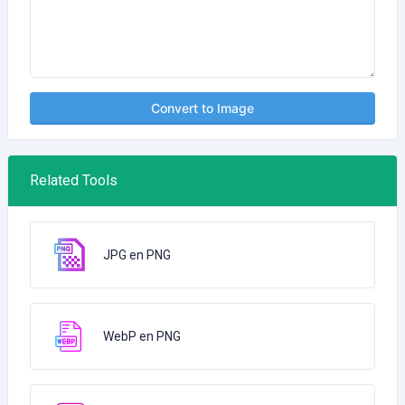
Convert to Image
Related Tools
JPG en PNG
WebP en PNG