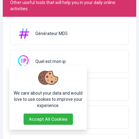
Other useful tools that will help you in your daily online
activities.
Générateur MD5
Quel est mon ip
Recherche d'adresse IP
We care about your data and would
love to use cookies to improve your
experience.
Décodage Base64
Accept All Cookies