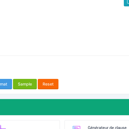
rmat
Sample
Reset
Générateur de clause