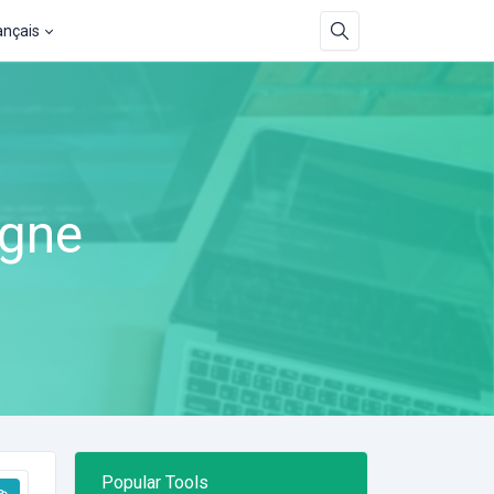
ançais
igne
Popular Tools